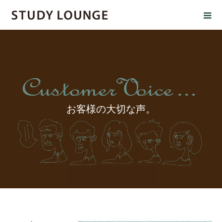
お
客
様
の
大
切
な
声
。