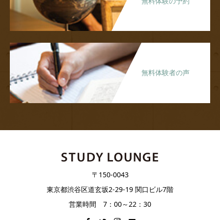
無料体験の予約
無料体験者の声
〒150-0043
東京都渋谷区道玄坂2-29-19 関口ビル7階
営業時間 7：00～22：30