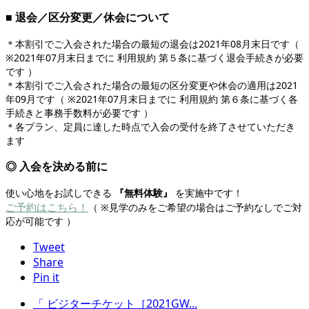
■ 退会／区分変更／休会について
＊本割引でご入会された場合の最短の退会は2021年08月末日です（
※2021年07月末日までに 利用規約 第５条に基づく退会手続きが必要
です ）
＊本割引でご入会された場合の最短の区分変更や休会の適用は2021
年09月です（ ※2021年07月末日までに 利用規約 第６条に基づく各
手続きと事務手数料が必要です ）
＊各プラン、定員に達した時点で入会の受付を終了させていただき
ます
◎ 入会を決める前に
使い心地をお試しできる
『無料体験』
を実施中です！
ご予約はこちら
！
（ ※見学のみをご希望の場合はご予約なしでご対
応が可能です ）
Tweet
Share
Pin it
「 ビジターチケット［2021GW...