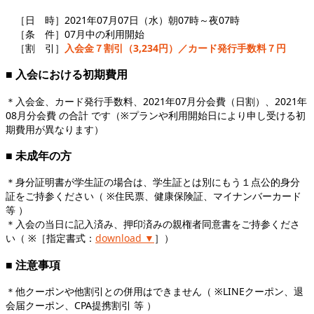
［日 時］2021年07月07日（水）朝07時～夜07時
［条 件］07月中の利用開始
［割 引］
入会金７割引（3,234円）／カード発行手数料７円
■ 入会における初期費用
＊入会金、カード発行手数料、2021年07月分会費（日割）、2021年
08月分会費 の合計 です（※プランや利用開始日により申し受ける初
期費用が異なります）
■ 未成年の方
＊身分証明書が学生証の場合は、学生証とは別にもう１点公的身分
証をご持参ください（ ※住民票、健康保険証、マイナンバーカード
等 ）
＊入会の当日に記入済み、押印済みの親権者同意書をご持参くださ
い（ ※［指定書式：
download ▼
］）
■ 注意事項
＊他クーポンや他割引との併用はできません（ ※LINEクーポン、退
会届クーポン、CPA提携割引 等 ）