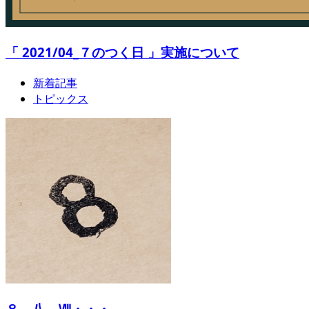
「 2021/04_７のつく日 」実施について
新着記事
トピックス
８、八、Ⅷ・・・