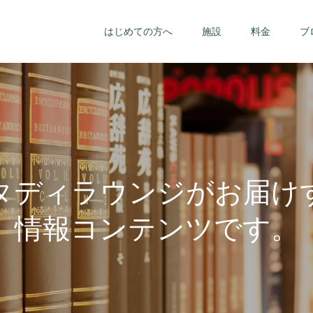
はじめての方へ
施設
料金
ブ
タ
デ
ィ
ラ
ウ
ン
ジ
が
お
届
け
情
報
コ
ン
テ
ン
ツ
で
す
。