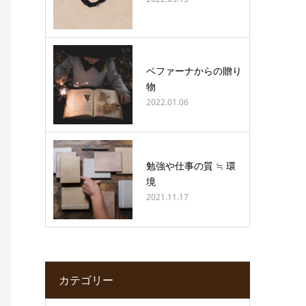
ベファーナからの贈り
物
2022.01.06
勉強や仕事の質 ≒ 環
境
2021.11.17
カテゴリー