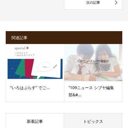
関連記事
“いろはぷらす” でご...
“109ニュース シブヤ編集
部&#...
新着記事
トピックス