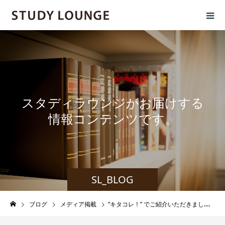
ス
タ
デ
ィ
ラ
ウ
ン
ジ
が
お
届
け
す
る
情
報
コ
ン
テ
ン
ツ
で
す
。
SL_BLOG
ブログ
メディア掲載
“キタコレ！” でご紹介いただきました。