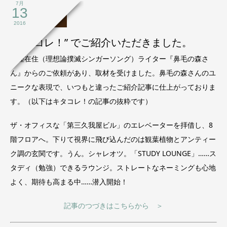
7月
13
メディア掲載
2016
“キタコレ！” でご紹介いただきました。
北陸在住（理想論撲滅シンガーソング）ライター『鼻毛の森さ
ん』からのご依頼があり、取材を受けました。鼻毛の森さんのユ
ニークな表現で、いつもと違ったご紹介記事に仕上がっておりま
す。（以下はキタコレ！の記事の抜粋です）
ザ・オフィスな「第三久我屋ビル」のエレベーターを拝借し、8
階フロアへ。下りて視界に飛び込んだのは観葉植物とアンティー
ク調の玄関です。うん。シャレオツ。「STUDY LOUNGE」……ス
タディ（勉強）できるラウンジ。ストレートなネーミングも心地
よく、期待も高まる中……潜入開始！
記事のつづきはこちらから ＞